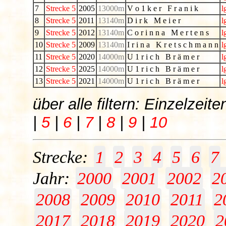
7
Strecke 5
2005
13000m
V o 1 k e r F r a n i k
l
8
Strecke 5
2011
13140m
D i r k M e i e r
l
9
Strecke 5
2012
13140m
C o r i n n a M e r t e n s
l
10
Strecke 5
2009
13140m
I r i n a K r e t s c h m a n n
l
11
Strecke 5
2020
14000m
U 1 r i c h B r ä m e r
l
12
Strecke 5
2025
14000m
U 1 r i c h B r ä m e r
l
13
Strecke 5
2021
14000m
U 1 r i c h B r ä m e r
l
über alle filtern: Einzelze
|
5
|
6
|
7
|
8
|
9
|
10
Strecke:
1
2
3
4
5
6
7
Jahr:
2000
2001
2002
2
2008
2009
2010
2011
2
2017
2018
2019
2020
2