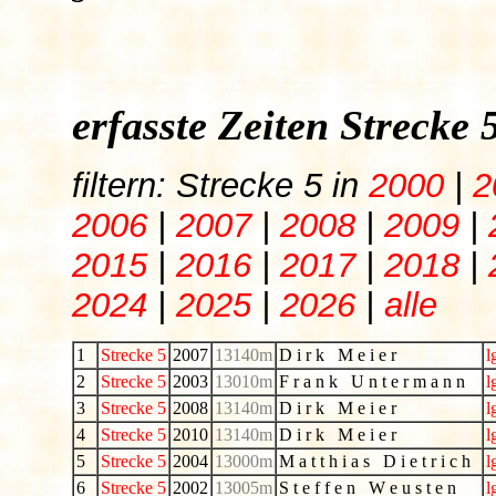
erfasste Zeiten Strecke
filtern: Strecke 5 in
2000
|
2
2006
|
2007
|
2008
|
2009
|
2015
|
2016
|
2017
|
2018
|
2024
|
2025
|
2026
|
alle
1
Strecke 5
2007
13140m
D i r k M e i e r
l
2
Strecke 5
2003
13010m
F r a n k U n t e r m a n n
l
3
Strecke 5
2008
13140m
D i r k M e i e r
l
4
Strecke 5
2010
13140m
D i r k M e i e r
l
5
Strecke 5
2004
13000m
M a t t h i a s D i e t r i c h
l
6
Strecke 5
2002
13005m
S t e f f e n W e u s t e n
l