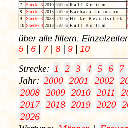
7
Strecke 3
2019
6500m
R a 1 f K o r t ü m
8
Strecke 3
2013
6500m
B a r b a r a L o h m a n n
9
Strecke 3
2023
6700m
H e i k e R e z n i t s c h e k
10
Strecke 3
2018
6500m
R a 1 f K o r t ü m
über alle filtern: Einzelzei
5
|
6
|
7
|
8
|
9
|
10
Strecke:
1
2
3
4
5
6
7
Jahr:
2000
2001
2002
2
2008
2009
2010
2011
2
2017
2018
2019
2020
2
2026