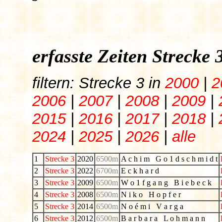
erfasste Zeiten Strecke
filtern: Strecke 3 in
2000
|
2
2006
|
2007
|
2008
|
2009
|
2015
|
2016
|
2017
|
2018
|
2024
|
2025
|
2026
|
alle
1
Strecke 3
2020
6500m
A c h i m G o 1 d s c h m i d t
2
Strecke 3
2022
6700m
E c k h a r d
3
Strecke 3
2009
6500m
W o 1 f g a n g B i e b e c k
4
Strecke 3
2008
6500m
N i k o H o p f e r
5
Strecke 3
2014
6500m
N o é m i V a r g a
6
Strecke 3
2012
6500m
B a r b a r a L o h m a n n