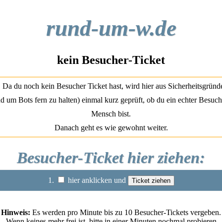
rund-um-w.de
kein Besucher-Ticket
Da du noch kein Besucher Ticket hast, wird hier aus Sicherheitsgründ
d um Bots fern zu halten) einmal kurz geprüft, ob du ein echter Besuch
Mensch bist.
Danach geht es wie gewohnt weiter.
Besucher-Ticket hier ziehen:
1.
hier anklicken und
Hinweis:
Es werden pro Minute bis zu 10 Besucher-Tickets vergeben.
Wenn keines mehr frei ist, bitte in einer Minuten nochmal probieren