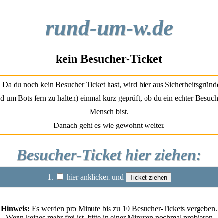
rund-um-w.de
kein Besucher-Ticket
Da du noch kein Besucher Ticket hast, wird hier aus Sicherheitsgründ
d um Bots fern zu halten) einmal kurz geprüft, ob du ein echter Besuch
Mensch bist.
Danach geht es wie gewohnt weiter.
Besucher-Ticket hier ziehen:
1.
hier anklicken und
Hinweis:
Es werden pro Minute bis zu 10 Besucher-Tickets vergeben.
Wenn keines mehr frei ist, bitte in einer Minuten nochmal probieren