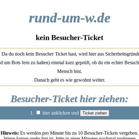
rund-um-w.de
kein Besucher-Ticket
Da du noch kein Besucher Ticket hast, wird hier aus Sicherheitsgründ
d um Bots fern zu halten) einmal kurz geprüft, ob du ein echter Besuch
Mensch bist.
Danach geht es wie gewohnt weiter.
Besucher-Ticket hier ziehen:
1.
hier anklicken und
Hinweis:
Es werden pro Minute bis zu 10 Besucher-Tickets vergeben.
Wenn keines mehr frei ist, bitte in einer Minuten nochmal probieren