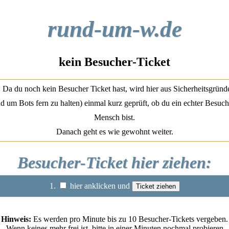
rund-um-w.de
kein Besucher-Ticket
Da du noch kein Besucher Ticket hast, wird hier aus Sicherheitsgründ
d um Bots fern zu halten) einmal kurz geprüft, ob du ein echter Besuch
Mensch bist.
Danach geht es wie gewohnt weiter.
Besucher-Ticket hier ziehen:
1.
hier anklicken und
Hinweis:
Es werden pro Minute bis zu 10 Besucher-Tickets vergeben.
Wenn keines mehr frei ist, bitte in einer Minuten nochmal probieren