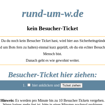
rund-um-w.de
kein Besucher-Ticket
Da du noch kein Besucher Ticket hast, wird hier aus Sicherheitsgründ
d um Bots fern zu halten) einmal kurz geprüft, ob du ein echter Besuch
Mensch bist.
Danach geht es wie gewohnt weiter.
Besucher-Ticket hier ziehen:
1.
hier anklicken und
Hinweis:
Es werden pro Minute bis zu 10 Besucher-Tickets vergeben.
Wenn keines mehr frei ist, bitte in einer Minuten nochmal probieren